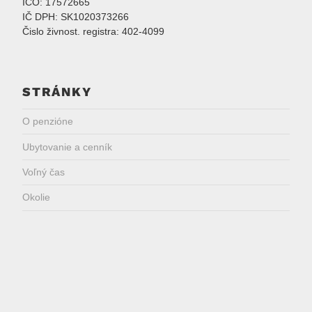
IČO: 17572665
IČ DPH: SK1020373266
Čislo živnost. registra: 402-4099
STRÁNKY
O penzióne
Ubytovanie a cenník
Voľný čas
Okolie