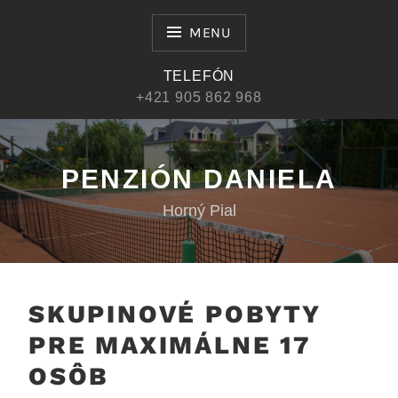
Skip
to
MENU
content
TELEFÓN
+421 905 862 968
PENZIÓN DANIELA
Horný Pial
SKUPINOVÉ POBYTY
PRE MAXIMÁLNE 17
OSÔB